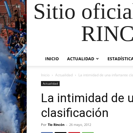
Sitio ofici
RIN
INICIO
ACTUALIDAD
ESTADÍSTIC
Inicio
Actualidad
La intimidad de una infartante cla
Actualidad
La intimidad de 
clasificación
Por
Tio Rincón
-
26 mayo, 2012