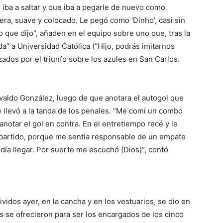
o iba a saltar y que iba a pegarle de nuevo como
era, suave y colocado. Le pegó como ‘Dinho’, casi sin
o que dijo”, añaden en el equipo sobre uno que, tras la
da” a Universidad Católica (“Hijo, podrás imitarnos
zados por el triunfo sobre los azules en San Carlos.
svaldo González, luego de que anotara el autogol que
ue llevó a la tanda de los penales. “Me comí un combo
 anotar el gol en contra. En el entretiempo recé y le
l partido, porque me sentía responsable de un empate
día llegar. Por suerte me escuchó (Dios)”, contó
ividos ayer, en la cancha y en los vestuarios, se dio en
ios se ofrecieron para ser los encargados de los cinco