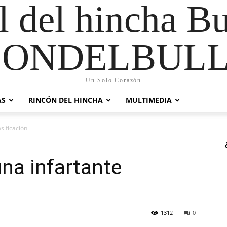
al del hincha B
CONDELBULL
Un Solo Corazón
AS
RINCÓN DEL HINCHA
MULTIMEDIA
sificación
una infartante
1312
0