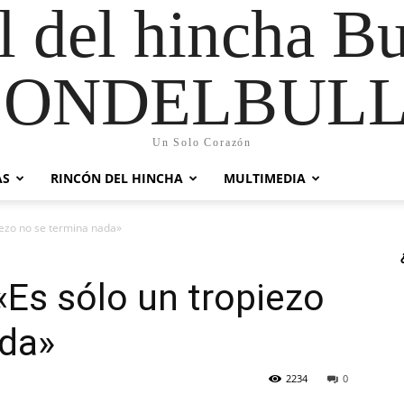
al del hincha B
CONDELBULL
Un Solo Corazón
AS
RINCÓN DEL HINCHA
MULTIMEDIA
iezo no se termina nada»
«Es sólo un tropiezo
ada»
2234
0