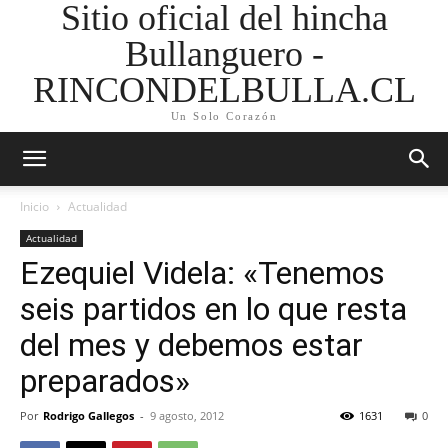
Sitio oficial del hincha
Bullanguero -
RINCONDELBULLA.CL
Un Solo Corazón
Inicio
Actualidad
Actualidad
Ezequiel Videla: «Tenemos
seis partidos en lo que resta
del mes y debemos estar
preparados»
Por
Rodrigo Gallegos
-
9 agosto, 2012
1631
0