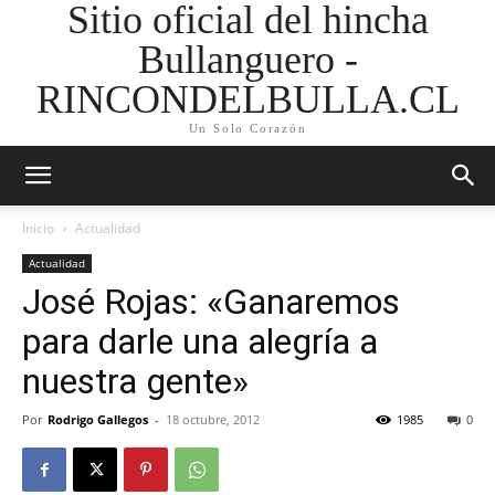
Sitio oficial del hincha
Bullanguero -
RINCONDELBULLA.CL
Un Solo Corazón
Inicio
Actualidad
Actualidad
José Rojas: «Ganaremos
para darle una alegría a
nuestra gente»
Por
Rodrigo Gallegos
-
18 octubre, 2012
1985
0