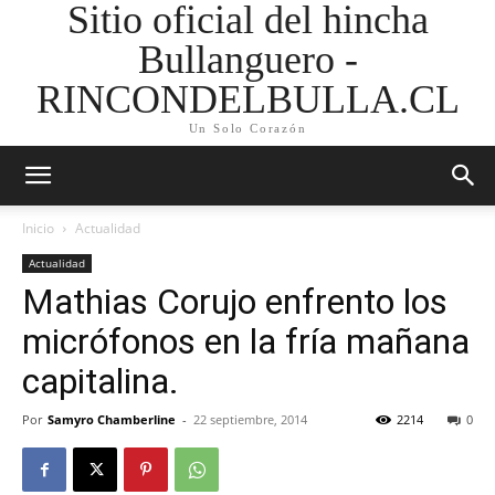
Sitio oficial del hincha
Bullanguero -
RINCONDELBULLA.CL
Un Solo Corazón
Inicio
Actualidad
Actualidad
Mathias Corujo enfrento los
micrófonos en la fría mañana
capitalina.
Por
Samyro Chamberline
-
22 septiembre, 2014
2214
0