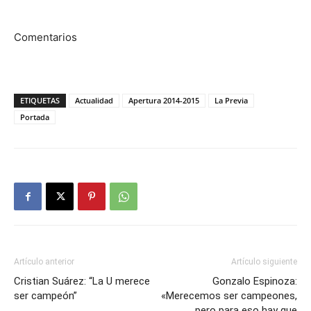
Comentarios
ETIQUETAS
Actualidad
Apertura 2014-2015
La Previa
Portada
Artículo anterior
Artículo siguiente
Cristian Suárez: “La U merece
Gonzalo Espinoza:
ser campeón”
«Merecemos ser campeones,
pero para eso hay que