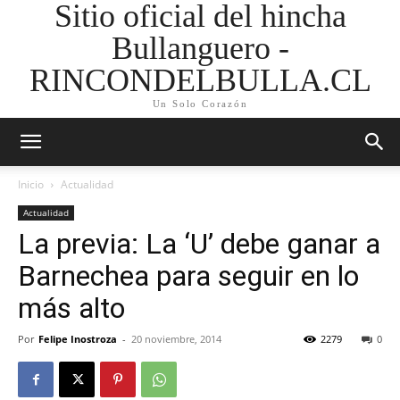
Sitio oficial del hincha
Bullanguero -
RINCONDELBULLA.CL
Un Solo Corazón
Inicio
Actualidad
Actualidad
La previa: La ‘U’ debe ganar a
Barnechea para seguir en lo
más alto
Por
Felipe Inostroza
-
20 noviembre, 2014
2279
0