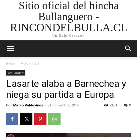
Sitio oficial del hincha
Bullanguero -
RINCONDELBULLA.CL
Un Solo Corazón
Inicio
Actualidad
Actualidad
Lasarte alaba a Barnechea y
niega su partida a Europa
Por
Marco Valdovinos
-
21 noviembre, 2014
2161
0