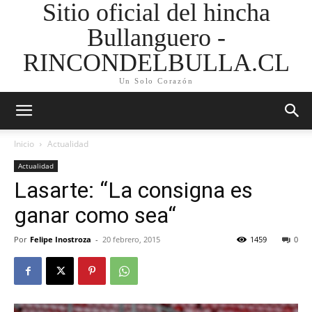
Sitio oficial del hincha
Bullanguero -
RINCONDELBULLA.CL
Un Solo Corazón
Inicio
Actualidad
Actualidad
Lasarte: “La consigna es
ganar como sea“
Por
Felipe Inostroza
-
20 febrero, 2015
1459
0