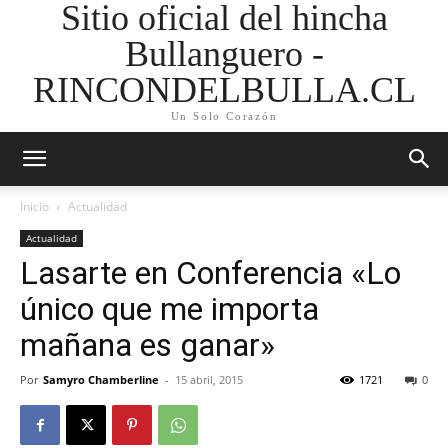
Sitio oficial del hincha
Bullanguero -
RINCONDELBULLA.CL
Un Solo Corazón
Inicio
Actualidad
Actualidad
Lasarte en Conferencia «Lo
único que me importa
mañana es ganar»
Por
Samyro Chamberline
-
15 abril, 2015
1721
0