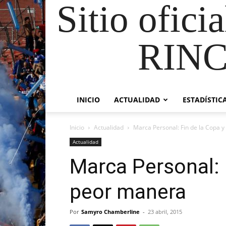
Sitio ofici
RIN
INICIO
ACTUALIDAD
ESTADÍSTIC
Inicio
Actualidad
Marca Personal: Fin de la Copa y
Actualidad
Marca Personal: F
peor manera
Por
Samyro Chamberline
-
23 abril, 2015