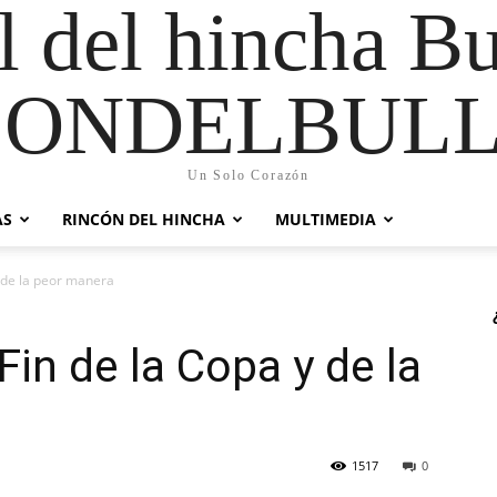
al del hincha B
CONDELBULL
Un Solo Corazón
AS
RINCÓN DEL HINCHA
MULTIMEDIA
 de la peor manera
in de la Copa y de la
1517
0