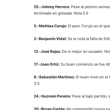
25.-Johnny Herrera:
Pese al pésimo semestr
terminado en goleada. Nota 5.0
5.-Mathias Corujo
: El peor Corujo es el qu
2.-Benjamín Vidal:
Se le nota la falta de fút
13.-José Rojas:
De lo mejor en ecuador. Not
17.-Joao Ortiz:
Su buen comienzo se fue dil
6.-Sebastián Martinez:
El buen nivel en el 
3.5
24.-Guzmán Pereira:
Pese al bajo partido, 
20.-Bryan Cortés:
No comprendió nunca su p