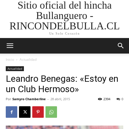
Sitio oficial del hincha
Bullanguero -
RINCONDELBULLA.CL
Un Solo Corazón
Inicio
Actualidad
Actualidad
Leandro Benegas: «Estoy en
un Club Hermoso»
Por
Samyro Chamberline
-
28 abril, 2015
2394
0