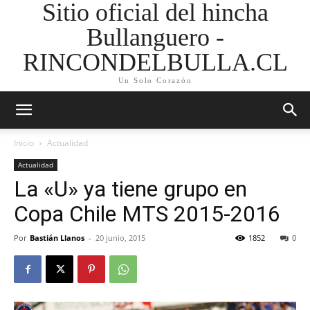
Sitio oficial del hincha
Bullanguero -
RINCONDELBULLA.CL
Un Solo Corazón
Inicio
Actualidad
Actualidad
La «U» ya tiene grupo en
Copa Chile MTS 2015-2016
Por
Bastián Llanos
-
20 junio, 2015
1852
0