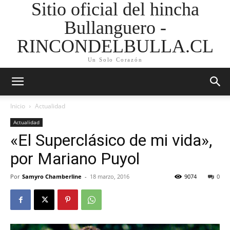
Sitio oficial del hincha
Bullanguero -
RINCONDELBULLA.CL
Un Solo Corazón
Inicio
Actualidad
Actualidad
«El Superclásico de mi vida»,
por Mariano Puyol
Por
Samyro Chamberline
-
18 marzo, 2016
9074
0