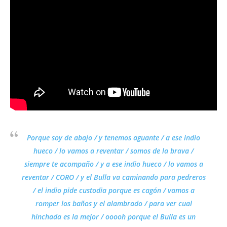
Porque soy de abajo / y tenemos aguante / a ese indio
hueco / lo vamos a reventar / somos de la brava /
siempre te acompaño / y a ese indio hueco / lo vamos a
reventar / CORO / y el Bulla va caminando para pedreros
/ el indio pide custodia porque es cagón / vamos a
romper los baños y el alambrado / para ver cual
hinchada es la mejor / ooooh porque el Bulla es un