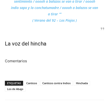
sentimiento / ooooh a balazos se van a tirar / ooooh
indio sapo y la conchatumadre / ooooh a balazos se van
a tirar “”
( Verano del 92 – Los Piojos )
La voz del hincha
Comentarios
ETIQUETAS
Canticos
Canticos contra Indios
Hinchada
Los de Abajo