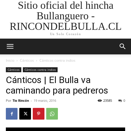
Sitio oficial del hincha
Bullanguero -
RINCONDELBULLA.CL
Un Solo Corazón
Inicio
Cánticos
Cánticos contra indios
Cánticos
Cánticos contra indios
Cánticos | El Bulla va
caminando para pedreros
Por
Tio Rincón
-
19 marzo, 2016
23585
0