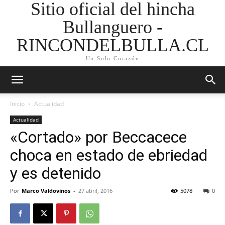
Sitio oficial del hincha
Bullanguero -
RINCONDELBULLA.CL
Un Solo Corazón
Inicio
Actualidad
Actualidad
«Cortado» por Beccacece
choca en estado de ebriedad
y es detenido
Por
Marco Valdovinos
-
27 abril, 2016
5078
0