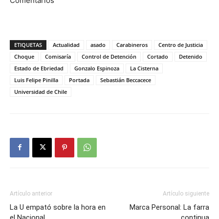
Comentarios
ETIQUETAS
Actualidad
asado
Carabineros
Centro de Justicia
Choque
Comisaría
Control de Detención
Cortado
Detenido
Estado de Ebriedad
Gonzalo Espinoza
La Cisterna
Luis Felipe Pinilla
Portada
Sebastián Beccacece
Universidad de Chile
Artículo anterior
Artículo siguiente
La U empató sobre la hora en
Marca Personal: La farra
el Nacional
continua