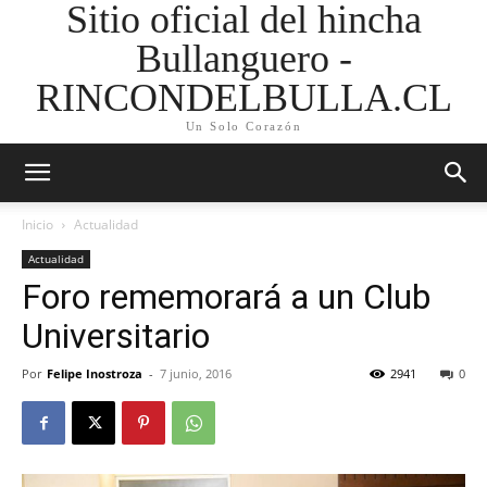
Sitio oficial del hincha
Bullanguero -
RINCONDELBULLA.CL
Un Solo Corazón
Inicio
Actualidad
Actualidad
Foro rememorará a un Club
Universitario
Por
Felipe Inostroza
-
7 junio, 2016
2941
0