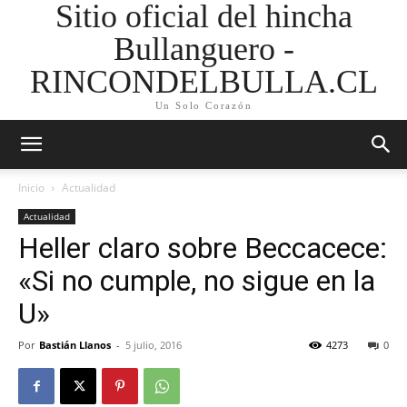
Sitio oficial del hincha
Bullanguero -
RINCONDELBULLA.CL
Un Solo Corazón
Inicio
Actualidad
Actualidad
Heller claro sobre Beccacece:
«Si no cumple, no sigue en la
U»
Por
Bastián Llanos
-
5 julio, 2016
4273
0