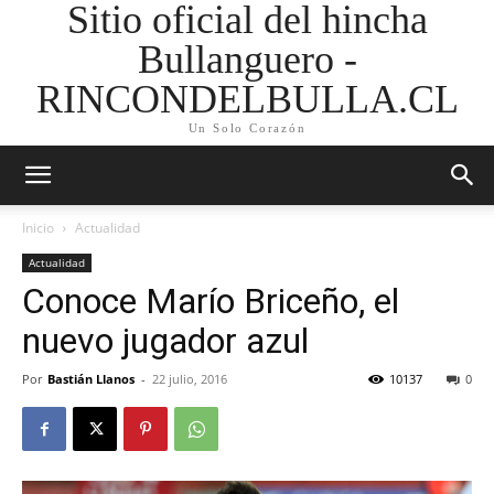
Sitio oficial del hincha
Bullanguero -
RINCONDELBULLA.CL
Un Solo Corazón
Inicio
Actualidad
Actualidad
Conoce Marío Briceño, el
nuevo jugador azul
Por
Bastián Llanos
-
22 julio, 2016
10137
0