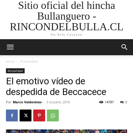
Sitio oficial del hincha
Bullanguero -
RINCONDELBULLA.CL
Un Solo Corazón
Inicio
Actualidad
Actualidad
El emotivo vídeo de
despedida de Beccacece
Por
Marco Valdovinos
-
3 octubre, 2016
14787
0