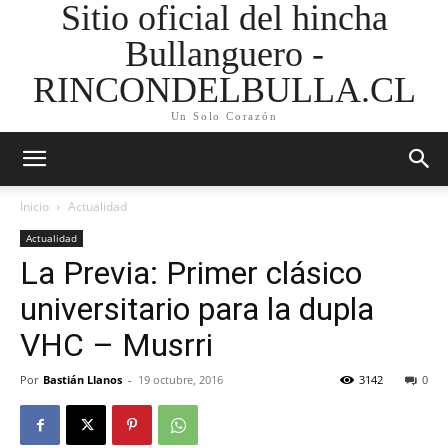
Sitio oficial del hincha
Bullanguero -
RINCONDELBULLA.CL
Un Solo Corazón
Inicio
Actualidad
Actualidad
La Previa: Primer clásico
universitario para la dupla
VHC – Musrri
Por
Bastián Llanos
-
19 octubre, 2016
3142
0