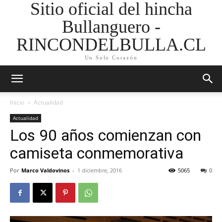
Sitio oficial del hincha
Bullanguero -
RINCONDELBULLA.CL
Un Solo Corazón
Inicio
Actualidad
Actualidad
Los 90 años comienzan con
camiseta conmemorativa
Por
Marco Valdovinos
-
1 diciembre, 2016
5065
0