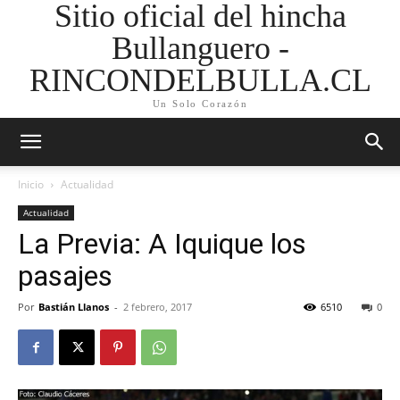
Sitio oficial del hincha
Bullanguero -
RINCONDELBULLA.CL
Un Solo Corazón
Inicio
Actualidad
Actualidad
La Previa: A Iquique los
pasajes
Por
Bastián Llanos
-
2 febrero, 2017
6510
0