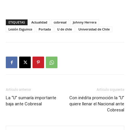
ETIQUETAS
Actualidad
cobresal
Johnny Herrera
Lesión Esguince
Portada
U de chile
Universidad de Chile
Artículo anterior
Artículo siguiente
La “U” sumaría importante
Con inédita promoción la “U”
baja ante Cobresal
quiere llenar el Nacional ante
Cobresal