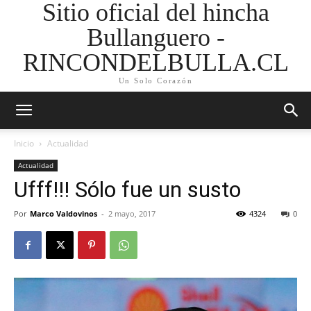
Sitio oficial del hincha
Bullanguero -
RINCONDELBULLA.CL
Un Solo Corazón
Inicio
Actualidad
Actualidad
Ufff!!! Sólo fue un susto
Por
Marco Valdovinos
-
2 mayo, 2017
4324
0