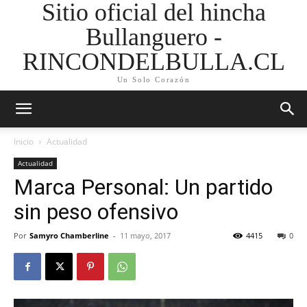
Sitio oficial del hincha
Bullanguero -
RINCONDELBULLA.CL
Un Solo Corazón
Inicio
Actualidad
Actualidad
Marca Personal: Un partido
sin peso ofensivo
Por
Samyro Chamberline
-
11 mayo, 2017
4415
0