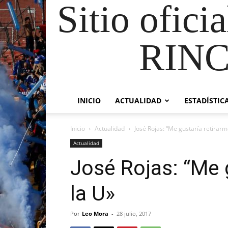
Sitio ofici
RIN
INICIO
ACTUALIDAD
ESTADÍSTIC
Inicio
Actualidad
José Rojas: “Me gustaría retirarm
Actualidad
José Rojas: “Me 
la U»
Por
Leo Mora
-
28 julio, 2017