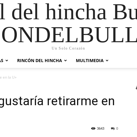
al del hincha B
CONDELBULL
Un Solo Corazón
AS
RINCÓN DEL HINCHA
MULTIMEDIA
e en la U»
gustaría retirarme en
3643
0