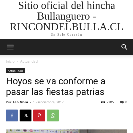
Sitio oficial del hincha
Bullanguero -
RINCONDELBULLA.CL
Un Solo Corazón
Inicio
Actualidad
Actualidad
Hoyos se va conforme a
pasar las fiestas patrias
Por
Leo Mora
-
15 septiembre, 2017
2205
0