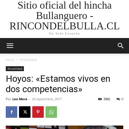
Sitio oficial del hincha
Bullanguero -
RINCONDELBULLA.CL
Un Solo Corazón
Inicio
Actualidad
Actualidad
Hoyos: «Estamos vivos en
dos competencias»
Por
Leo Mora
-
24 septiembre, 2017
3982
0