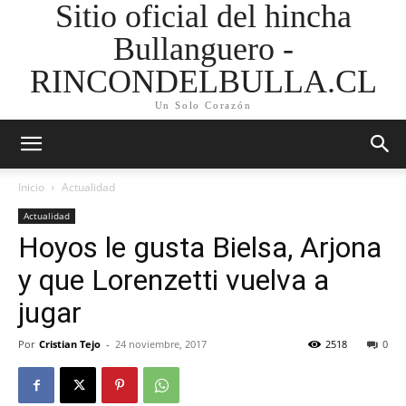
Sitio oficial del hincha
Bullanguero -
RINCONDELBULLA.CL
Un Solo Corazón
Inicio
Actualidad
Actualidad
Hoyos le gusta Bielsa, Arjona
y que Lorenzetti vuelva a
jugar
Por
Cristian Tejo
-
24 noviembre, 2017
2518
0