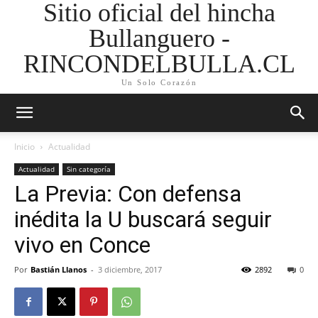
Sitio oficial del hincha
Bullanguero -
RINCONDELBULLA.CL
Un Solo Corazón
Inicio
Actualidad
Actualidad
Sin categoría
La Previa: Con defensa
inédita la U buscará seguir
vivo en Conce
Por
Bastián Llanos
-
3 diciembre, 2017
2892
0