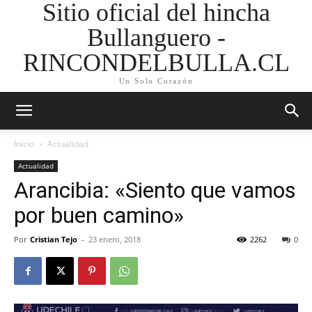
Sitio oficial del hincha
Bullanguero -
RINCONDELBULLA.CL
Un Solo Corazón
Inicio
Actualidad
Actualidad
Arancibia: «Siento que vamos
por buen camino»
Por
Cristian Tejo
-
23 enero, 2018
2262
0