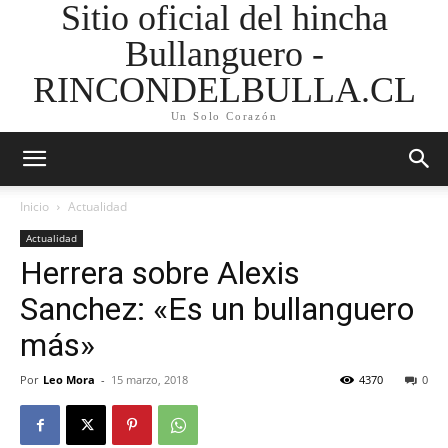
Sitio oficial del hincha
Bullanguero -
RINCONDELBULLA.CL
Un Solo Corazón
Inicio
Actualidad
Actualidad
Herrera sobre Alexis
Sanchez: «Es un bullanguero
más»
Por
Leo Mora
-
15 marzo, 2018
4370
0