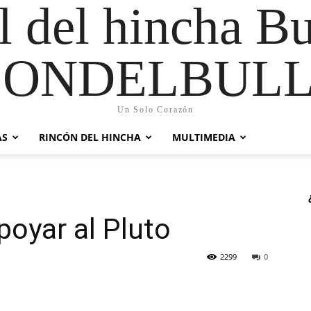
al del hincha B
CONDELBULL
Un Solo Corazón
AS
RINCÓN DEL HINCHA
MULTIMEDIA
poyar al Pluto
2299
0