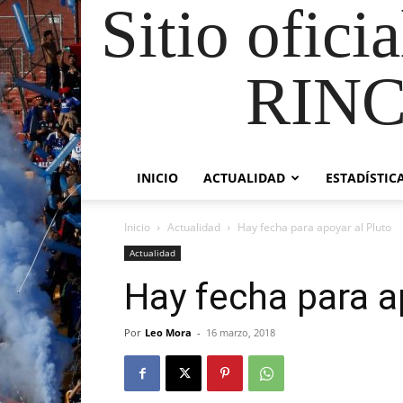
Sitio ofici
RIN
INICIO
ACTUALIDAD
ESTADÍSTIC
Inicio
Actualidad
Hay fecha para apoyar al Pluto
Actualidad
Hay fecha para a
Por
Leo Mora
-
16 marzo, 2018