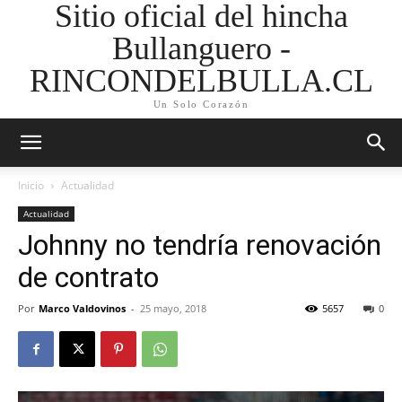
Sitio oficial del hincha
Bullanguero -
RINCONDELBULLA.CL
Un Solo Corazón
Inicio
Actualidad
Actualidad
Johnny no tendría renovación
de contrato
Por
Marco Valdovinos
-
25 mayo, 2018
5657
0