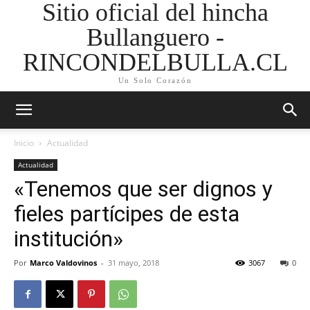
Sitio oficial del hincha
Bullanguero -
RINCONDELBULLA.CL
Un Solo Corazón
Inicio
Actualidad
Actualidad
«Tenemos que ser dignos y
fieles partícipes de esta
institución»
Por
Marco Valdovinos
-
31 mayo, 2018
3067
0