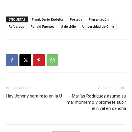
ETIQUETAS
Frank Darío Kudelka
Portada
Presentación
Refuerzos
Ronald Fuentes
U de chile
Universidad de Chile
Artículo anterior
Artículo siguiente
Hay Johnny para rato en la U
Matías Rodríguez asume su
mal momento y promete subir
el nivel en cancha