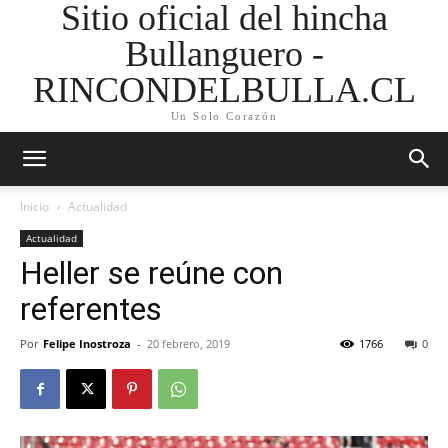
Sitio oficial del hincha
Bullanguero -
RINCONDELBULLA.CL
Un Solo Corazón
Inicio
Actualidad
Actualidad
Heller se reúne con
referentes
Por
Felipe Inostroza
-
20 febrero, 2019
1766
0