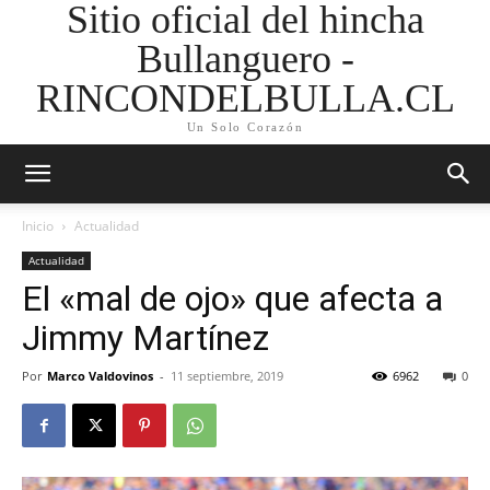
Sitio oficial del hincha
Bullanguero -
RINCONDELBULLA.CL
Un Solo Corazón
Inicio
Actualidad
Actualidad
El «mal de ojo» que afecta a
Jimmy Martínez
Por
Marco Valdovinos
-
11 septiembre, 2019
6962
0