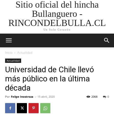
Sitio oficial del hincha
Bullanguero -
RINCONDELBULLA.CL
Un Solo Corazón
Inicio
Actualidad
Actualidad
Universidad de Chile llevó
más público en la última
década
Por
Felipe Inostroza
-
15 abril, 2020
2068
0