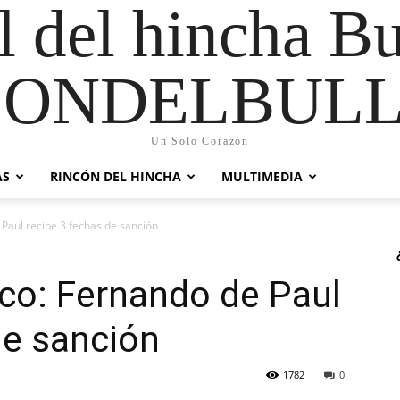
al del hincha B
CONDELBULL
Un Solo Corazón
AS
RINCÓN DEL HINCHA
MULTIMEDIA
 Paul recibe 3 fechas de sanción
ico: Fernando de Paul
de sanción
1782
0