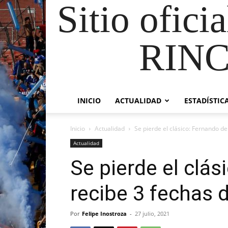
Sitio ofici
RIN
INICIO
ACTUALIDAD
ESTADÍSTIC
Inicio
Actualidad
Se pierde el clásico: Fernando de
Actualidad
Se pierde el clás
recibe 3 fechas 
Por
Felipe Inostroza
-
27 julio, 2021