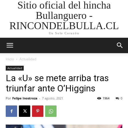
Sitio oficial del hincha
Bullanguero -
RINCONDELBULLA.CL
Un Solo Corazón
Inicio
Actualidad
Actualidad
La «U» se mete arriba tras
triunfar ante O’Higgins
Por
Felipe Inostroza
-
7 agosto, 2021
1964
0