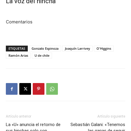
La voz del hincha
Comentarios
ETIQUETAS
Gonzalo Espinoza
Joaquín Larrivey
O'Higgins
Ramón Arias
U de chile
Artículo anterior
Artículo siguiente
La «U» anuncia el retorno de
Sebastián Galani: «Tenemos
sus hinchas solo con
las ganas de seguir