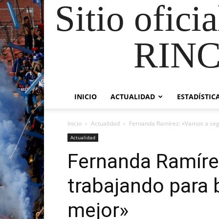
Sitio ofici
RIN
INICIO
ACTUALIDAD
ESTADÍSTIC
Inicio
Actualidad
Fernanda Ramírez: «Vamos a segu
Actualidad
Fernanda Ramíre
trabajando para 
mejor»