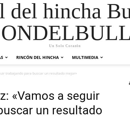
al del hincha B
CONDELBULL
Un Solo Corazón
AS
RINCÓN DEL HINCHA
MULTIMEDIA
ir trabajando para buscar un resultado mejor»
z: «Vamos a seguir
buscar un resultado