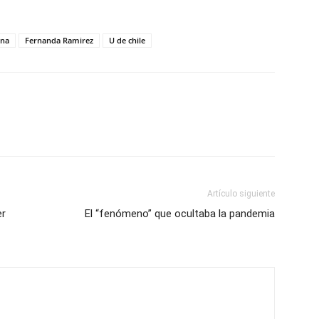
ina
Fernanda Ramirez
U de chile
Artículo siguiente
er
El “fenómeno” que ocultaba la pandemia