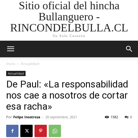
Sitio oficial del hincha
Bullanguero -
RINCONDELBULLA.CL
Un Solo Corazón
Inicio
Actualidad
Actualidad
De Paul: «La responsabilidad
nos cae a nosotros de cortar
esa racha»
Por
Felipe Inostroza
-
20 septiembre, 2021
1582
0