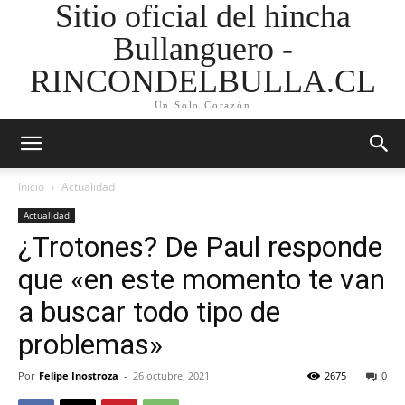
Sitio oficial del hincha
Bullanguero -
RINCONDELBULLA.CL
Un Solo Corazón
Inicio
Actualidad
Actualidad
¿Trotones? De Paul responde
que «en este momento te van
a buscar todo tipo de
problemas»
Por
Felipe Inostroza
-
26 octubre, 2021
2675
0