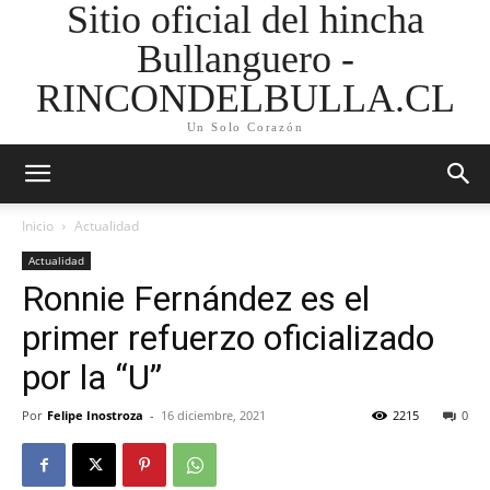
Sitio oficial del hincha
Bullanguero -
RINCONDELBULLA.CL
Un Solo Corazón
Inicio
Actualidad
Actualidad
Ronnie Fernández es el
primer refuerzo oficializado
por la “U”
Por
Felipe Inostroza
-
16 diciembre, 2021
2215
0