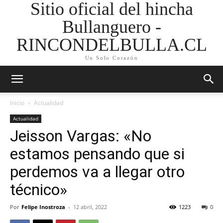
Sitio oficial del hincha
Bullanguero -
RINCONDELBULLA.CL
Un Solo Corazón
Inicio
Actualidad
Actualidad
Jeisson Vargas: «No
estamos pensando que si
perdemos va a llegar otro
técnico»
Por
Felipe Inostroza
-
12 abril, 2022
1223
0