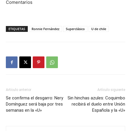
Comentarios
ETIQUETAS
Ronnie Fernández
Superclásico
U de chile
Artículo anterior
Artículo siguiente
Se confirma el desgarro: Nery
Sin hinchas azules: Coquimbo
Domínguez será baja por tres
recibirá el duelo entre Unión
semanas en la «U»
Española y la «U»