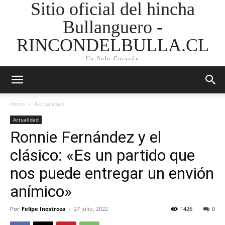
Sitio oficial del hincha
Bullanguero -
RINCONDELBULLA.CL
Un Solo Corazón
Inicio
Actualidad
Actualidad
Ronnie Fernández y el
clásico: «Es un partido que
nos puede entregar un envión
anímico»
Por
Felipe Inostroza
-
27 julio, 2022
1426
0