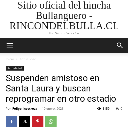
Sitio oficial del hincha
Bullanguero -
RINCONDELBULLA.CL
Un Solo Corazón
Inicio
Actualidad
Actualidad
Suspenden amistoso en
Santa Laura y buscan
reprogramar en otro estadio
Por
Felipe Inostroza
-
10 enero, 2023
1159
0