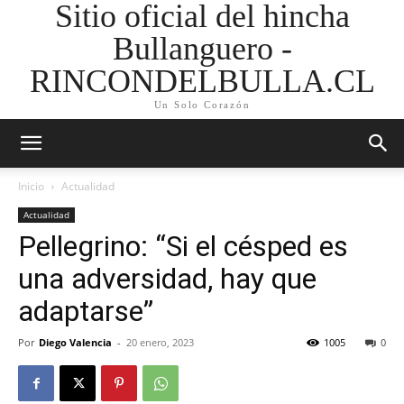
Sitio oficial del hincha
Bullanguero -
RINCONDELBULLA.CL
Un Solo Corazón
Inicio
Actualidad
Actualidad
Pellegrino: “Si el césped es
una adversidad, hay que
adaptarse”
Por
Diego Valencia
-
20 enero, 2023
1005
0