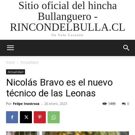
Sitio oficial del hincha
Bullanguero -
RINCONDELBULLA.CL
Un Solo Corazón
Inicio
Actualidad
Actualidad
Nicolás Bravo es el nuevo
técnico de las Leonas
Por
Felipe Inostroza
-
26 enero, 2023
1499
0