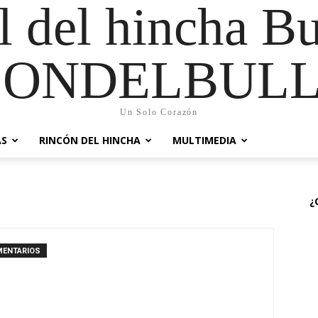
al del hincha B
CONDELBULL
Un Solo Corazón
AS
RINCÓN DEL HINCHA
MULTIMEDIA
¿
MENTARIOS