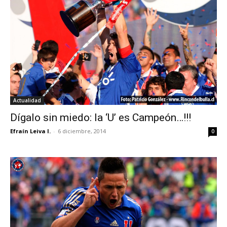
Actualidad
Dígalo sin miedo: la ‘U’ es Campeón…!!!
Efraín Leiva I.
-
6 diciembre, 2014
0