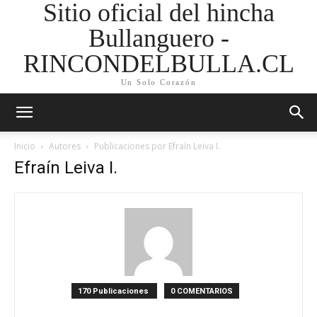
Sitio oficial del hincha
Bullanguero -
RINCONDELBULLA.CL
Un Solo Corazón
Inicio
Autores
Publicaciones por Efraín Leiva I.
Efraín Leiva I.
170 Publicaciones
0 COMENTARIOS