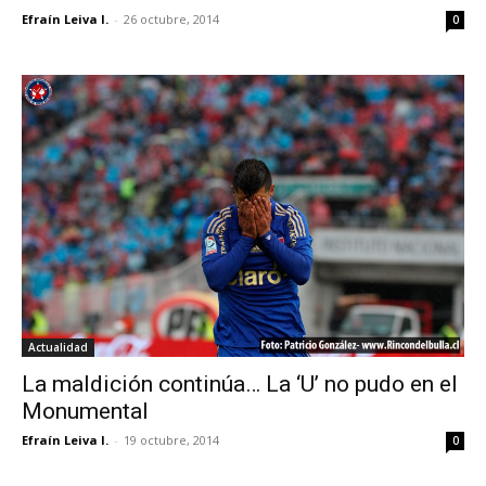
Efraín Leiva I.
-
26 octubre, 2014
0
Actualidad
La maldición continúa… La ‘U’ no pudo en el
Monumental
Efraín Leiva I.
-
19 octubre, 2014
0