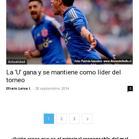
Actualidad
La ‘U’ gana y se mantiene como líder del
torneo
Efraín Leiva I.
-
28 septiembre, 2014
0
1
2
3
¿Quién crees que es el principal responsable del mal